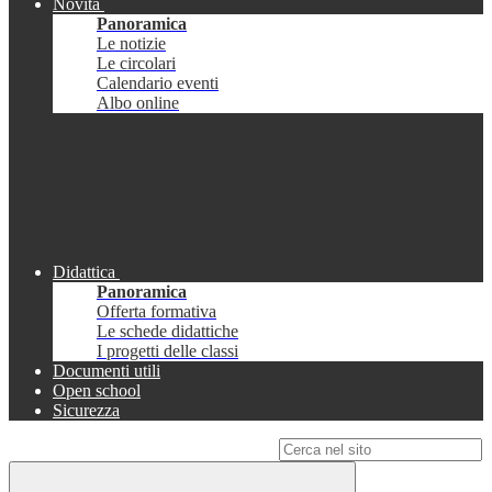
Novità
Panoramica
Le notizie
Le circolari
Calendario eventi
Albo online
Didattica
Panoramica
Offerta formativa
Le schede didattiche
I progetti delle classi
Documenti utili
Open school
Sicurezza
Campo di ricerca per le pagine del sito