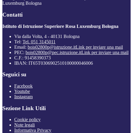
Luxemburg Bologna
Contatti
Istituto di Istruzione Superiore Rosa Luxemburg Bologna
Via dalla Volta, 4 - 40131 Bologna
Tel:
Tel. 051 3145011
Email:
bois02800p@istruzione.it
Link per inviare una mail
PEC:
bois02800p@pec.istruzione.it
Link per inviare una mail
C.F.: 91458390373
IBAN: IT65T0306902510100000046006
Seguici su
Facebook
Youtube
Instagram
Sezione Link Utili
Cookie policy
Note legali
Informativa Privacy