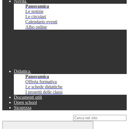
Novità
Panoramica
Le notizie
Le circolari
Calendario eventi
Albo online
Didattica
Panoramica
Offerta formativa
Le schede didattiche
I progetti delle classi
Documenti utili
Open school
Sicurezza
Campo di ricerca per le pagine del sito