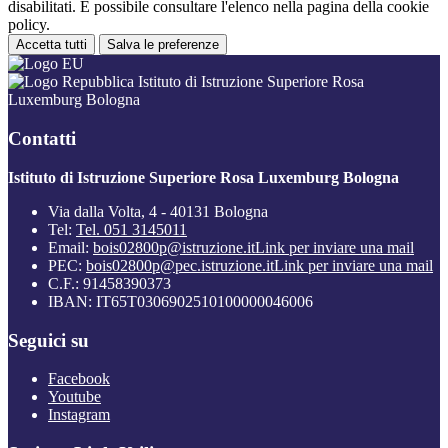
disabilitati. È possibile consultare l'elenco nella pagina della cookie
policy.
Accetta tutti
Salva le preferenze
Istituto di Istruzione Superiore Rosa
Luxemburg Bologna
Contatti
Istituto di Istruzione Superiore Rosa Luxemburg Bologna
Via dalla Volta, 4 - 40131 Bologna
Tel:
Tel. 051 3145011
Email:
bois02800p@istruzione.it
Link per inviare una mail
PEC:
bois02800p@pec.istruzione.it
Link per inviare una mail
C.F.: 91458390373
IBAN: IT65T0306902510100000046006
Seguici su
Facebook
Youtube
Instagram