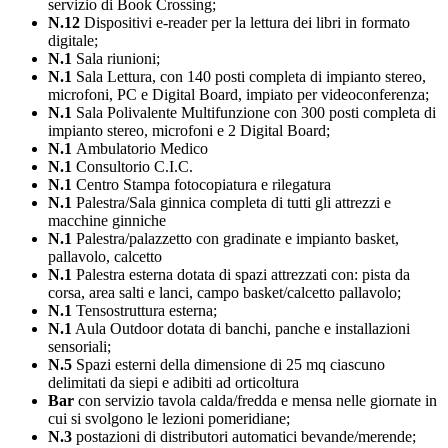
servizio di Book Crossing;
N.12
Dispositivi e-reader per la lettura dei libri in formato
digitale;
N.1
Sala riunioni;
N.1
Sala Lettura, con 140 posti completa di impianto stereo,
microfoni, PC e Digital Board, impiato per videoconferenza;
N.1
Sala Polivalente Multifunzione con 300 posti completa di
impianto stereo, microfoni e 2 Digital Board;
N.1
Ambulatorio Medico
N.1
Consultorio C.I.C.
N.1
Centro Stampa fotocopiatura e rilegatura
N.1
Palestra/Sala ginnica completa di tutti gli attrezzi e
macchine ginniche
N.1
Palestra/palazzetto con gradinate e impianto basket,
pallavolo, calcetto
N.1
Palestra esterna dotata di spazi attrezzati con: pista da
corsa, area salti e lanci, campo basket/calcetto pallavolo;
N.1
Tensostruttura esterna;
N.1
Aula Outdoor dotata di banchi, panche e installazioni
sensoriali;
N.5
Spazi esterni della dimensione di 25 mq ciascuno
delimitati da siepi e adibiti ad orticoltura
Bar
con servizio tavola calda/fredda e mensa nelle giornate in
cui si svolgono le lezioni pomeridiane;
N.3
postazioni di distributori automatici bevande/merende;