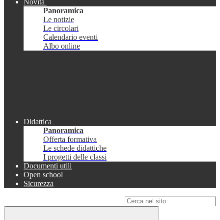
Novità
Panoramica
Le notizie
Le circolari
Calendario eventi
Albo online
Didattica
Panoramica
Offerta formativa
Le schede didattiche
I progetti delle classi
Documenti utili
Open school
Sicurezza
Campo di ricerca per le pagine del sito