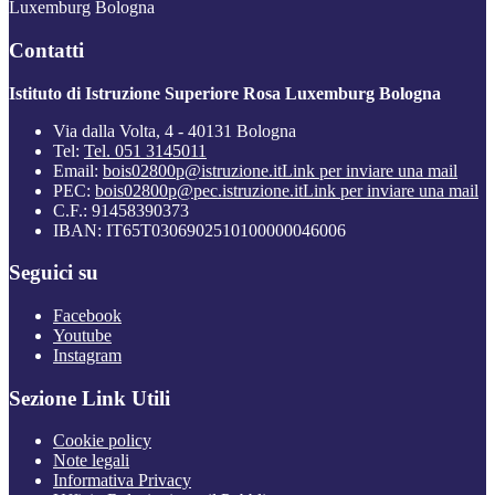
Luxemburg Bologna
Contatti
Istituto di Istruzione Superiore Rosa Luxemburg Bologna
Via dalla Volta, 4 - 40131 Bologna
Tel:
Tel. 051 3145011
Email:
bois02800p@istruzione.it
Link per inviare una mail
PEC:
bois02800p@pec.istruzione.it
Link per inviare una mail
C.F.: 91458390373
IBAN: IT65T0306902510100000046006
Seguici su
Facebook
Youtube
Instagram
Sezione Link Utili
Cookie policy
Note legali
Informativa Privacy