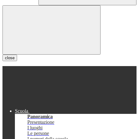
close
Scuola
Panoramica
Presentazione
I luoghi
Le persone
I numeri della scuola