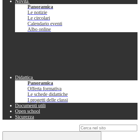
Novità
Panoramica
Le notizie
Le circolari
Calendario eventi
Albo online
Didattica
Panoramica
Offerta formativa
Le schede didattiche
I progetti delle classi
Documenti utili
Open school
Sicurezza
Campo di ricerca per le pagine del sito