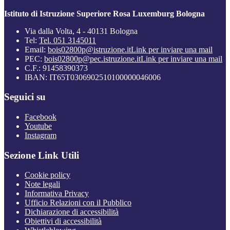
Istituto di Istruzione Superiore Rosa Luxemburg Bologna
Via dalla Volta, 4 - 40131 Bologna
Tel:
Tel. 051 3145011
Email:
bois02800p@istruzione.it
Link per inviare una mail
PEC:
bois02800p@pec.istruzione.it
Link per inviare una mail
C.F.: 91458390373
IBAN: IT65T0306902510100000046006
Seguici su
Facebook
Youtube
Instagram
Sezione Link Utili
Cookie policy
Note legali
Informativa Privacy
Ufficio Relazioni con il Pubblico
Dichiarazione di accessibilità
Obiettivi di accessibilità