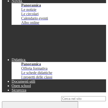
Novità
Panoramica
Le notizie
Le circolari
Calendario eventi
Albo online
Didattica
Panoramica
Offerta formativa
Le schede didattiche
I progetti delle classi
Documenti utili
Open school
Sicurezza
Campo di ricerca per le pagine del sito