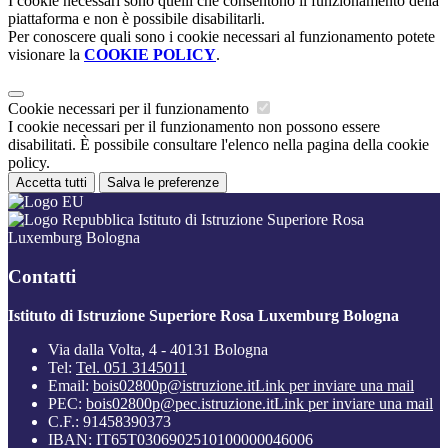
I cookie necessari sono quelli che consentono il funzionamento della
piattaforma e non è possibile disabilitarli.
Per conoscere quali sono i cookie necessari al funzionamento potete
visionare la
COOKIE POLICY
.
Cookie necessari per il funzionamento
I cookie necessari per il funzionamento non possono essere
disabilitati. È possibile consultare l'elenco nella pagina della cookie
policy.
Accetta tutti
Salva le preferenze
Istituto di Istruzione Superiore Rosa
Luxemburg Bologna
Contatti
Istituto di Istruzione Superiore Rosa Luxemburg Bologna
Via dalla Volta, 4 - 40131 Bologna
Tel:
Tel. 051 3145011
Email:
bois02800p@istruzione.it
Link per inviare una mail
PEC:
bois02800p@pec.istruzione.it
Link per inviare una mail
C.F.: 91458390373
IBAN: IT65T0306902510100000046006