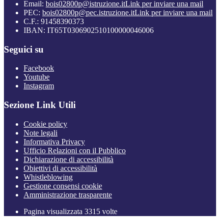
Email:
bois02800p@istruzione.it
Link per inviare una mail
PEC:
bois02800p@pec.istruzione.it
Link per inviare una mail
C.F.: 91458390373
IBAN: IT65T0306902510100000046006
Seguici su
Facebook
Youtube
Instagram
Sezione Link Utili
Cookie policy
Note legali
Informativa Privacy
Ufficio Relazioni con il Pubblico
Dichiarazione di accessibilità
Obiettivi di accessibilità
Whistleblowing
Gestione consensi cookie
Amministrazione trasparente
Pagina visualizzata
3315
volte