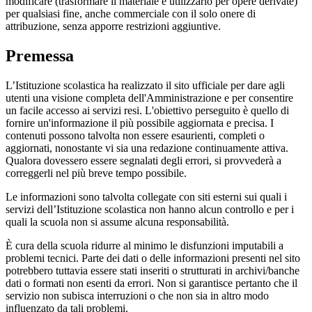
modificare (trasformare il materiale e utilizzarlo per opere derivate)
per qualsiasi fine, anche commerciale con il solo onere di
attribuzione, senza apporre restrizioni aggiuntive.
Premessa
L’Istituzione scolastica ha realizzato il sito ufficiale per dare agli
utenti una visione completa dell'Amministrazione e per consentire
un facile accesso ai servizi resi. L'obiettivo perseguito è quello di
fornire un'informazione il più possibile aggiornata e precisa. I
contenuti possono talvolta non essere esaurienti, completi o
aggiornati, nonostante vi sia una redazione continuamente attiva.
Qualora dovessero essere segnalati degli errori, si provvederà a
correggerli nel più breve tempo possibile.
Le informazioni sono talvolta collegate con siti esterni sui quali i
servizi dell’Istituzione scolastica non hanno alcun controllo e per i
quali la scuola non si assume alcuna responsabilità.
È cura della scuola ridurre al minimo le disfunzioni imputabili a
problemi tecnici. Parte dei dati o delle informazioni presenti nel sito
potrebbero tuttavia essere stati inseriti o strutturati in archivi/banche
dati o formati non esenti da errori. Non si garantisce pertanto che il
servizio non subisca interruzioni o che non sia in altro modo
influenzato da tali problemi.