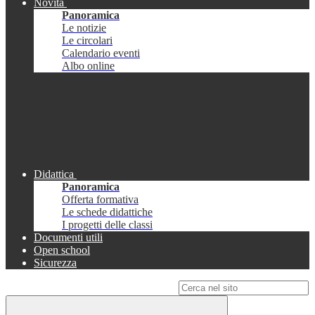
Novità
Panoramica
Le notizie
Le circolari
Calendario eventi
Albo online
Didattica
Panoramica
Offerta formativa
Le schede didattiche
I progetti delle classi
Documenti utili
Open school
Sicurezza
Campo di ricerca per le pagine del sito