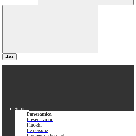
close
Scuola
Panoramica
Presentazione
I luoghi
Le persone
I numeri della scuola