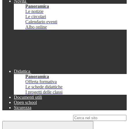
Novità
Panoramica
Le notizie
Le circolari
Calendario eventi
Albo online
Didattica
Panoramica
Offerta formativa
Le schede didattiche
I progetti delle classi
Documenti utili
Open school
Sicurezza
Campo di ricerca per le pagine del sito