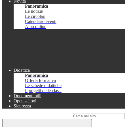
Novità
Panoramica
Le notizie
Le circolari
Calendario eventi
Albo online
Didattica
Panoramica
Offerta formativa
Le schede didattiche
I progetti delle classi
Documenti utili
Open school
Sicurezza
Campo di ricerca per le pagine del sito