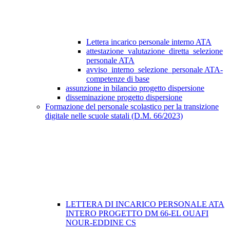
Lettera incarico personale interno ATA
attestazione_valutazione_diretta_selezione
personale ATA
avviso_interno_selezione_personale ATA-
competenze di base
assunzione in bilancio progetto dispersione
disseminazione progetto dispersione
Formazione del personale scolastico per la transizione
digitale nelle scuole statali (D.M. 66/2023)
LETTERA DI INCARICO PERSONALE ATA
INTERO PROGETTO DM 66-EL OUAFI
NOUR-EDDINE CS