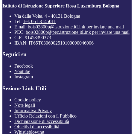
Istituto di Istruzione Superiore Rosa Luxemburg Bologna
Via dalla Volta, 4 - 40131 Bologna
Tel:
Tel. 051 3145011
Email:
bois02800p@istruzione.it
Link per inviare una mail
PEC:
bois02800p@pec.istruzione.it
Link per inviare una mail
C.F.: 91458390373
IBAN: IT65T0306902510100000046006
Seguici su
Facebook
Youtube
Instagram
Sezione Link Utili
Cookie policy
Note legali
Informativa Privacy
Ufficio Relazioni con il Pubblico
Dichiarazione di accessibilità
Obiettivi di accessibilità
Whistleblowing