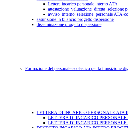
Lettera incarico personale interno ATA
attestazione_valutazione_diretta_selezione 
avviso_interno_selezione_personale ATA-co
assunzione in bilancio progetto dispersione
disseminazione progetto dispersione
Formazione del personale scolastico per la transizione dig
LETTERA DI INCARICO PERSONALE ATA 
LETTERA DI INCARICO PERSONALE 
LETTERA DI INCARICO PERSONALE 
DECRETO INCARICO ATA INTERO PROGE