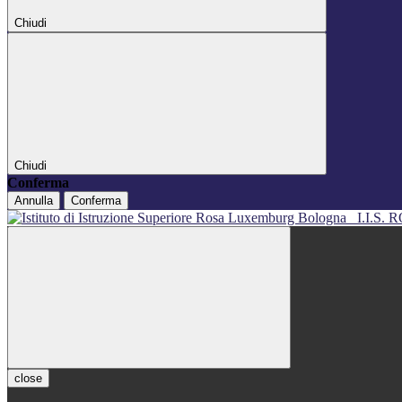
Chiudi
Chiudi
Conferma
Annulla
Conferma
I.I.S
close