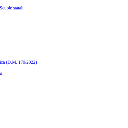
cuole statali
stica (D.M. 170/2022)
ca