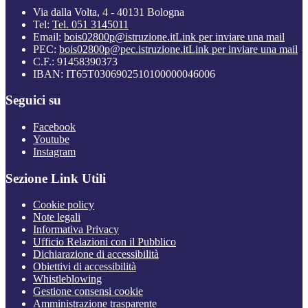
Via dalla Volta, 4 - 40131 Bologna
Tel:
Tel. 051 3145011
Email:
bois02800p@istruzione.it
Link per inviare una mail
PEC:
bois02800p@pec.istruzione.it
Link per inviare una mail
C.F.: 91458390373
IBAN: IT65T0306902510100000046006
Seguici su
Facebook
Youtube
Instagram
Sezione Link Utili
Cookie policy
Note legali
Informativa Privacy
Ufficio Relazioni con il Pubblico
Dichiarazione di accessibilità
Obiettivi di accessibilità
Whistleblowing
Gestione consensi cookie
Amministrazione trasparente