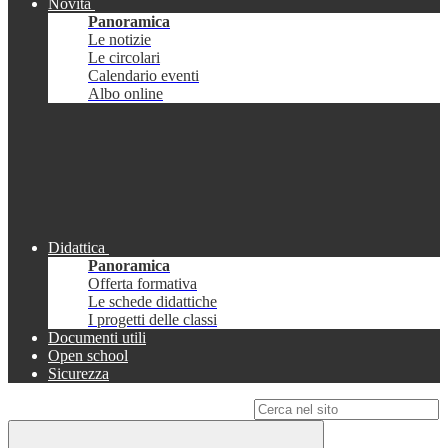
Novità
Panoramica
Le notizie
Le circolari
Calendario eventi
Albo online
Didattica
Panoramica
Offerta formativa
Le schede didattiche
I progetti delle classi
Documenti utili
Open school
Sicurezza
Campo di ricerca per le pagine del sito