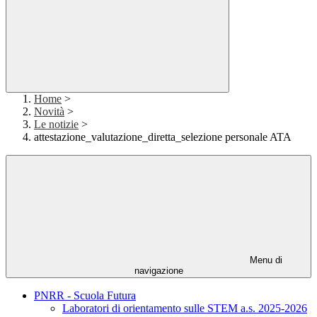
Home
>
Novità
>
Le notizie
>
attestazione_valutazione_diretta_selezione personale ATA
Menu di
navigazione
PNRR - Scuola Futura
Laboratori di orientamento sulle STEM a.s. 2025-2026