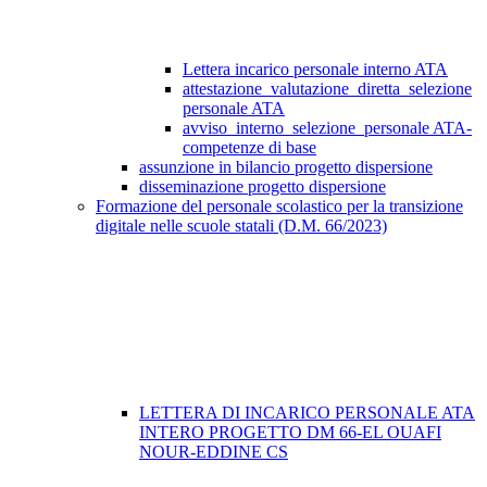
Lettera incarico personale interno ATA
attestazione_valutazione_diretta_selezione
personale ATA
avviso_interno_selezione_personale ATA-
competenze di base
assunzione in bilancio progetto dispersione
disseminazione progetto dispersione
Formazione del personale scolastico per la transizione
digitale nelle scuole statali (D.M. 66/2023)
LETTERA DI INCARICO PERSONALE ATA
INTERO PROGETTO DM 66-EL OUAFI
NOUR-EDDINE CS