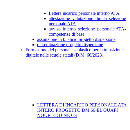
Lettera incarico personale interno ATA
attestazione_valutazione_diretta_selezione
personale ATA
avviso_interno_selezione_personale ATA-
competenze di base
assunzione in bilancio progetto dispersione
disseminazione progetto dispersione
Formazione del personale scolastico per la transizione
digitale nelle scuole statali (D.M. 66/2023)
LETTERA DI INCARICO PERSONALE ATA
INTERO PROGETTO DM 66-EL OUAFI
NOUR-EDDINE CS