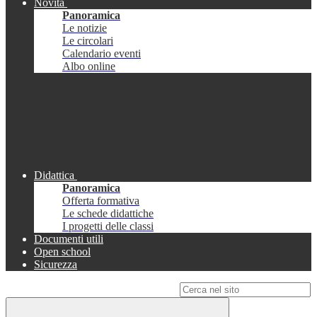
Novità
Panoramica
Le notizie
Le circolari
Calendario eventi
Albo online
Didattica
Panoramica
Offerta formativa
Le schede didattiche
I progetti delle classi
Documenti utili
Open school
Sicurezza
Campo di ricerca per le pagine del sito