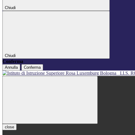
Chiudi
Chiudi
Conferma
Annulla
Conferma
I.I.S
close