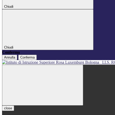
Chiudi
Chiudi
Conferma
Annulla
Conferma
I.I.S
close