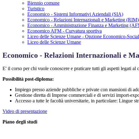
Biennio comune
Turistico
Economico - Sistemi Informativi Aziendali (SIA)
Economico - Relazioni Internazionali e Marketing (RIM)
Economico - Amministrazione Finanza e Marketing (A
Economico AFM - Curvatura sportiva
Liceo delle Scienze Umane - Opzione Economico-Socia
Liceo delle Scienze Umane
Economico - Relazioni Internazionali e M
E' il corso per chi vuole conoscere e praticare tutti gli aspetti legati 
Possibilità post-diploma:
Impiego presso aziende pubbliche e private con mansioni di add
Gestione diretta di Imprese commerciali e di servizi import-expo
Accesso a tutte le facoltà universitarie, in particolare: Lingue 
Video di presentazione
Piano degli studi