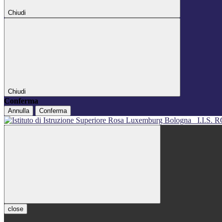
Chiudi
Chiudi
Conferma
Annulla
Conferma
I.I.S
close