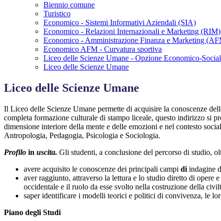
Biennio comune
Turistico
Economico - Sistemi Informativi Aziendali (SIA)
Economico - Relazioni Internazionali e Marketing (RIM)
Economico - Amministrazione Finanza e Marketing (A
Economico AFM - Curvatura sportiva
Liceo delle Scienze Umane - Opzione Economico-Socia
Liceo delle Scienze Umane
Liceo delle Scienze Umane
Il
Liceo
delle
Scienze
Umane
permette
di
acquisire
la
conoscenze
del
completa
formazione
culturale
di
stampo
liceale
,
questo
indirizzo
si
p
dimensione
interiore
della
mente
e
delle
emozioni
e
nel
contesto
socia
Antropologia
,
Pedagogia
,
Psicologia
e
Sociologia
.
Profilo
in
uscita
.
Gli
studenti
,
a
conclusione
del
percorso
di
studio
,
ol
avere acquisito
le conoscenze
dei
principali
campi
di
indagine
d
aver
raggiunto
,
attraverso
la
lettura
e
lo
studio
diretto
di
opere
occidentale
e
il
ruolo
da
esse
svolto
nella
costruzione
della
civil
saper identificare i modelli teorici e politici di convivenza, le lo
Piano degli Studi