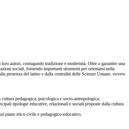
i
loro
autori
,
coniugando tradizione
e
modernità
.
Oltre
a
garantire
una
lazioni
sociali
,
fornendo
importanti
strumenti
per
orientarsi
nella
alla
presenza
del
latino
e
dalla
centralità
delle Scienze
Umane
,
ovvero
a
cultura
pedagogica
,
psicologica
e
socio
-
antropologica
;
ncipali
tipologie
educative
,
relazionali
e
sociali proposte dalla
cultura
 sul piano etico-civile e pedagogico-educativo.