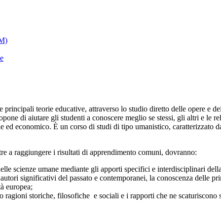
FM)
le
le
principali
teorie
educative
,
attraverso
lo
studio
diretto
delle
opere
e
de
ropone
di aiutare
gli
studenti
a
conoscere
meglio
se
stessi
, gli
altri
e
le
re
le
ed
economico
.
È
un
corso
di
studi
di
tipo
umanistico
,
caratterizzato
d
tre
a
raggiungere
i
risultati
di
apprendimento
comuni
,
dovranno
:
elle
scienze
umane mediante
gli
apporti
specifici
e
interdisciplinari
dell
e
autori
significativi
del passato
e
contemporanei
,
la
conoscenza
delle
pri
tà
europea
;
ro ragioni storiche, filosofiche e sociali
e i rapporti che ne scaturiscono