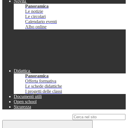
Novità
Panoramica
Le notizie
Le circolari
Calendario eventi
Albo online
Didattica
Panoramica
Offerta formativa
Le schede didattiche
I progetti delle classi
Documenti utili
Open school
Sicurezza
Campo di ricerca per le pagine del sito