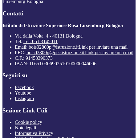
Luxemburg Bologna
Contatti
Istituto di Istruzione Superiore Rosa Luxemburg Bologna
Via dalla Volta, 4 - 40131 Bologna
Tel:
Tel. 051 3145011
Email:
bois02800p@istruzione.it
Link per inviare una mail
PEC:
bois02800p@pec.istruzione.it
Link per inviare una mail
C.F.: 91458390373
IBAN: IT65T0306902510100000046006
Seguici su
Facebook
Youtube
Instagram
Sezione Link Utili
Cookie policy
Note legali
Informativa Privacy