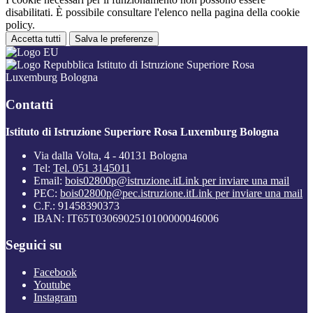
disabilitati. È possibile consultare l'elenco nella pagina della cookie
policy.
Accetta tutti
Salva le preferenze
Istituto di Istruzione Superiore Rosa
Luxemburg Bologna
Contatti
Istituto di Istruzione Superiore Rosa Luxemburg Bologna
Via dalla Volta, 4 - 40131 Bologna
Tel:
Tel. 051 3145011
Email:
bois02800p@istruzione.it
Link per inviare una mail
PEC:
bois02800p@pec.istruzione.it
Link per inviare una mail
C.F.: 91458390373
IBAN: IT65T0306902510100000046006
Seguici su
Facebook
Youtube
Instagram