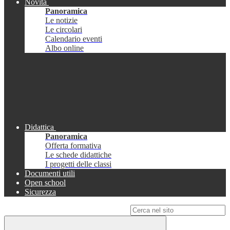
Novità
Panoramica
Le notizie
Le circolari
Calendario eventi
Albo online
Didattica
Panoramica
Offerta formativa
Le schede didattiche
I progetti delle classi
Documenti utili
Open school
Sicurezza
Campo di ricerca per le pagine del sito