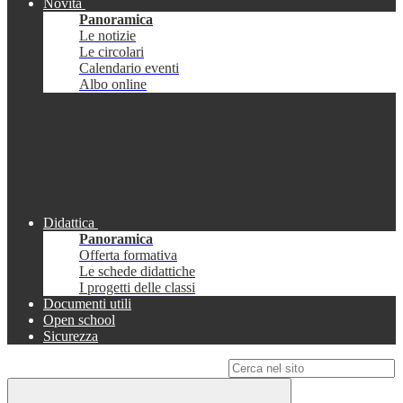
Novità
Panoramica
Le notizie
Le circolari
Calendario eventi
Albo online
Didattica
Panoramica
Offerta formativa
Le schede didattiche
I progetti delle classi
Documenti utili
Open school
Sicurezza
Campo di ricerca per le pagine del sito