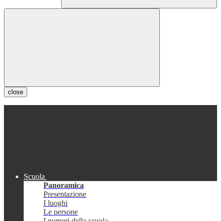
close
Scuola
Panoramica
Presentazione
I luoghi
Le persone
I numeri della scuola