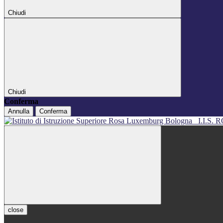
Chiudi
Chiudi
Conferma
Annulla
Conferma
I.I.S
close