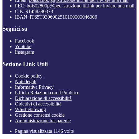
Email:
bois02800p@istruzione.it
Link per inviare una mail
PEC:
bois02800p@pec.istruzione.it
Link per inviare una mail
C.F.: 91458390373
IBAN: IT65T0306902510100000046006
Seguici su
Facebook
Youtube
Instagram
Sezione Link Utili
Cookie policy
Note legali
Informativa Privacy
Ufficio Relazioni con il Pubblico
Dichiarazione di accessibilità
Obiettivi di accessibilità
Whistleblowing
Gestione consensi cookie
Amministrazione trasparente
Pagina visualizzata
1146
volte