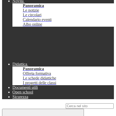
Novità
Panoramica
Le notizie
Le circolari
Calendario eventi
Albo online
Didattica
Panoramica
Offerta formativa
Le schede didattiche
I progetti delle classi
Documenti utili
Open school
Sicurezza
Campo di ricerca per le pagine del sito