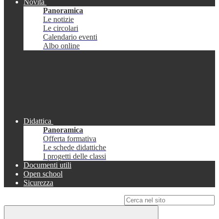
Novità
Panoramica
Le notizie
Le circolari
Calendario eventi
Albo online
Didattica
Panoramica
Offerta formativa
Le schede didattiche
I progetti delle classi
Documenti utili
Open school
Sicurezza
Campo di ricerca per le pagine del sito