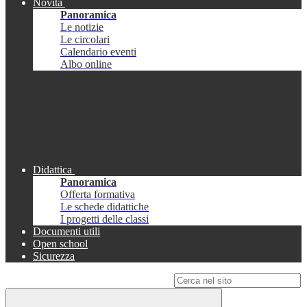
Novità
Panoramica
Le notizie
Le circolari
Calendario eventi
Albo online
Didattica
Panoramica
Offerta formativa
Le schede didattiche
I progetti delle classi
Documenti utili
Open school
Sicurezza
Campo di ricerca per le pagine del sito