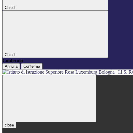
Chiudi
Chiudi
Conferma
Annulla
Conferma
I.I.S
close