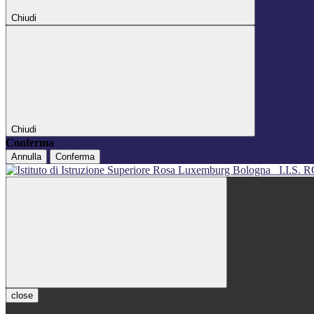
Chiudi
Chiudi
Conferma
Annulla
Conferma
I.I.S
close