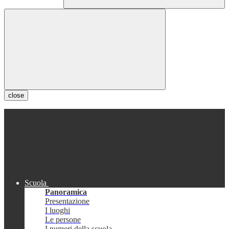
close
Scuola
Panoramica
Presentazione
I luoghi
Le persone
I numeri della scuola