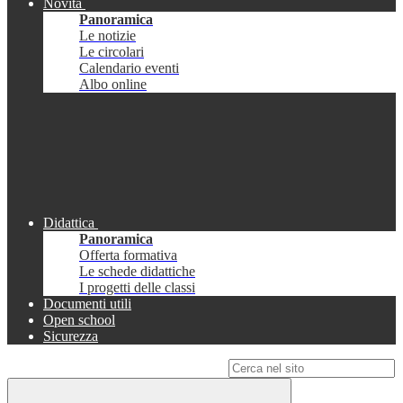
Novità
Panoramica
Le notizie
Le circolari
Calendario eventi
Albo online
Didattica
Panoramica
Offerta formativa
Le schede didattiche
I progetti delle classi
Documenti utili
Open school
Sicurezza
Campo di ricerca per le pagine del sito