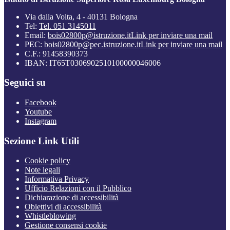
Via dalla Volta, 4 - 40131 Bologna
Tel:
Tel. 051 3145011
Email:
bois02800p@istruzione.it
Link per inviare una mail
PEC:
bois02800p@pec.istruzione.it
Link per inviare una mail
C.F.: 91458390373
IBAN: IT65T0306902510100000046006
Seguici su
Facebook
Youtube
Instagram
Sezione Link Utili
Cookie policy
Note legali
Informativa Privacy
Ufficio Relazioni con il Pubblico
Dichiarazione di accessibilità
Obiettivi di accessibilità
Whistleblowing
Gestione consensi cookie