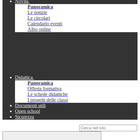
Novità
Panoramica
Le notizie
Le circolari
Calendario eventi
Albo online
Didattica
Panoramica
Offerta formativa
Le schede didattiche
I progetti delle classi
Documenti utili
Open school
Sicurezza
Campo di ricerca per le pagine del sito