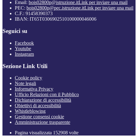
Email:
bois02800p@istruzione.it
Link per inviare una mail
PEC:
bois02800p@pec.istruzione.it
Link per inviare una mail
C.F.: 91458390373
IBAN: IT65T0306902510100000046006
Seguici su
Facebook
Youtube
Instagram
Sezione Link Utili
Cookie policy
Note legali
Informativa Privacy
Ufficio Relazioni con il Pubblico
Dichiarazione di accessibilità
Obiettivi di accessibilità
Whistleblowing
Gestione consensi cookie
Amministrazione trasparente
Pagina visualizzata
152908
volte