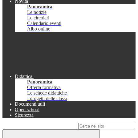
Novità
Panoramica
Le notizie
Le circolari
Calendario eventi
Albo online
Didattica
Panoramica
Offerta formativa
Le schede didattiche
I progetti delle classi
Documenti utili
Open school
Sicurezza
Campo di ricerca per le pagine del sito