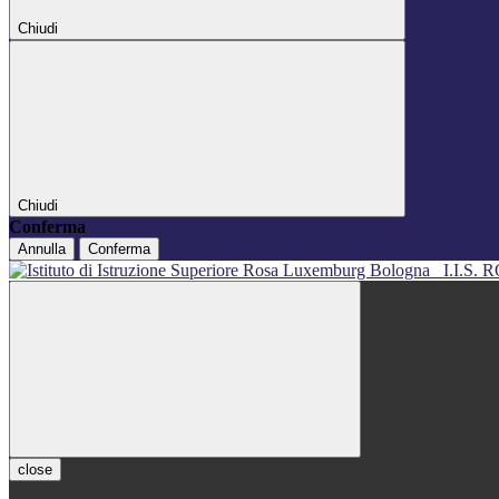
Chiudi
Chiudi
Conferma
Annulla
Conferma
I.I.S
close