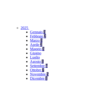
2025
Gennaio
3
Febbraio
2
Marzo
3
Aprile
2
Maggio
3
Giugno
Luglio
Agosto
1
Settembre
4
Ottobre
7
Novembre
5
Dicembre
1