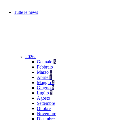
Tutte le news
2026
Gennaio
5
Febbraio
Marzo
1
Aprile
1
Maggio
4
Giugno
6
Luglio
3
Agosto
Settembre
Ottobre
Novembre
Dicembre