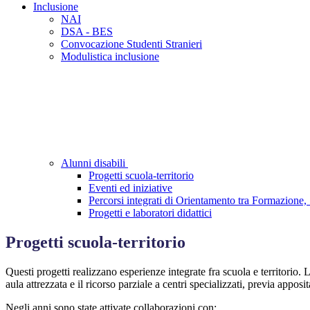
Inclusione
NAI
DSA - BES
Convocazione Studenti Stranieri
Modulistica inclusione
Alunni disabili
Progetti scuola-territorio
Eventi ed iniziative
Percorsi integrati di Orientamento tra Formazione, 
Progetti e laboratori didattici
Progetti scuola-territorio
Questi progetti realizzano esperienze integrate fra scuola e territorio. 
aula attrezzata e il ricorso parziale a centri specializzati, previa appos
Negli anni sono state attivate collaborazioni con: