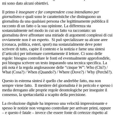
mi sono dato alcuni obiettivi.
Il primo è
insegnare e far comprendere cosa intendiamo per
giornalismo
e quali sono le caratteristiche che distinguono un
giornalista da una qualsiasi persona che legittimamente pubblica il
racconto di un fatto o la sua opinione. La differenza sta
sostanzialmente nel modo in cui un fatto va raccontato: un
giornalista deve affrontare una miriade di argomenti complessi di cui
ovviamente non è un esperto. Si può specializzare su alcune aree
(cronaca, politica, esteri, sport) ma sostanzialmente deve poter
scrivere di tutto, capire il contesto e la notizia e farne una sintesi
(l’articolo) per informare correttamente il lettore. Ci sono delle
regole: bisogna controllare le fonti ed eventualmente approfondirle,
poi bisogna scrivere un testo imparando una tecnica specifica. La
più nota è la regola anglosassone delle “cinque W”: Who (Chi?) /
What (Cosa?) / When (Quando?) / Where (Dove?) / Why (Perchè?).
Questo in estrema sintesi è quello che andrebbe fatto, ma non
sempre viene fatto. Il mestiere del giornalista è in pericolo e spesso i
media derogano alle proprie regole deontologiche per inseguire il
consenso, la spettacolarità a scapito della precisione.
La rivoluzione digitale ha impresso una velocità impressionante e
spesso le notizie non vengono controllate per arrivare primi, oppure
– e questo è fatale – invece che essere fonte di certezze rispetto al