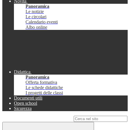
Novità
Panoramica
Le notizie
Le circolari
Calendario eventi
Albo online
Didattica
Panoramica
Offerta formativa
Le schede didattiche
I progetti delle classi
Documenti utili
Open school
Sicurezza
Campo di ricerca per le pagine del sito