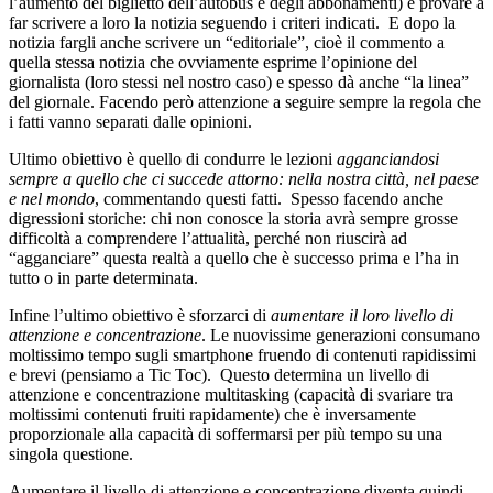
l’aumento del biglietto dell’autobus e degli abbonamenti) e provare a
far scrivere a loro la notizia seguendo i criteri indicati. E dopo la
notizia fargli anche scrivere un “editoriale”, cioè il commento a
quella stessa notizia che ovviamente esprime l’opinione del
giornalista (loro stessi nel nostro caso) e spesso dà anche “la linea”
del giornale. Facendo però attenzione a seguire sempre la regola che
i fatti vanno separati dalle opinioni.
Ultimo obiettivo è quello di condurre le lezioni
agganciandosi
sempre a quello che ci succede attorno: nella nostra città, nel paese
e nel mondo
, commentando questi fatti. Spesso facendo anche
digressioni storiche: chi non conosce la storia avrà sempre grosse
difficoltà a comprendere l’attualità, perché non riuscirà ad
“agganciare” questa realtà a quello che è successo prima e l’ha in
tutto o in parte determinata.
Infine l’ultimo obiettivo è sforzarci di
aumentare il loro livello di
attenzione e concentrazione
. Le nuovissime generazioni consumano
moltissimo tempo sugli smartphone fruendo di contenuti rapidissimi
e brevi (pensiamo a Tic Toc). Questo determina un livello di
attenzione e concentrazione multitasking (capacità di svariare tra
moltissimi contenuti fruiti rapidamente) che è inversamente
proporzionale alla capacità di soffermarsi per più tempo su una
singola questione.
Aumentare il livello di attenzione e concentrazione diventa quindi