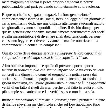
mare magnum dei social si pesca proprio dai social la notizia
pubblicandola pari pari, perdendo completamente autorevolezza.
E’ questo che ho spiegato ai ragazzi. La loro generazione è
completamente assorbita dai social, nessuno legge più un giornale di
carta, pochissimi dedicano una distratta attenzione a giornali radio o
telegiornali, o vanno sui quotidiani on line. Il rischio dunque per
questa generazione che vive sostanzialmente nell’infosfera dei social
e della messaggistica è di diventare analfabeti funzionali: persone
che sanno leggere e scrivere ovviamente ma che non riescono a
comprendere un contenuto complesso.
Questo corso deve dunque servire a
sviluppare le loro capacità di
comprensione e al tempo stesso le loro capacità critiche
.
Altro obiettivo importante è quello di provare a poco a poco a
mettere in pratica quello che stiamo imparando
. Attraverso dei casi
concreti che dimostrino come ad esempio una notizia presa dai
social e subito buttata in pagina sia monca e incompleta e solo nei
giorni successivi, col lavoro giornalistico, quella che è una apparente
verità di un fatto si riveli diversa, perché quel fatto in realtà è molto
più complesso e articolato e la “verità” spesso non è una sola.
Infine ci proponiamo di fare alcuni
esercizi pratici
: prendere un fatto
di grande rilevanza ma che incida anche sul loro quotidiano (tipo