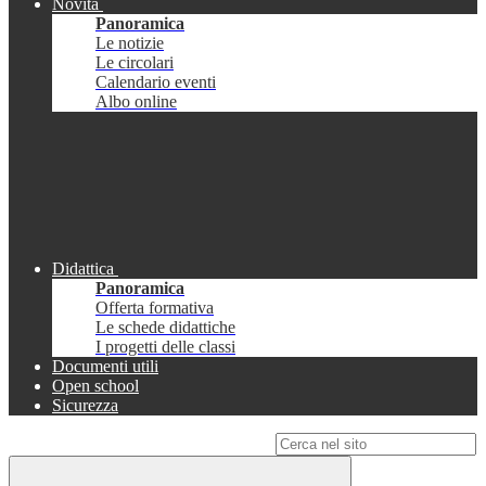
Novità
Panoramica
Le notizie
Le circolari
Calendario eventi
Albo online
Didattica
Panoramica
Offerta formativa
Le schede didattiche
I progetti delle classi
Documenti utili
Open school
Sicurezza
Campo di ricerca per le pagine del sito