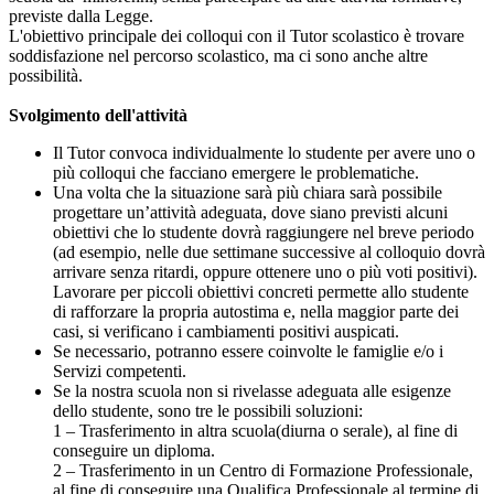
previste dalla Legge.
L'obiettivo principale dei colloqui con il Tutor scolastico è trovare
soddisfazione nel percorso scolastico, ma ci sono anche altre
possibilità.
Svolgimento dell'attività
Il Tutor convoca individualmente lo studente per avere uno o
più colloqui che facciano emergere le problematiche.
Una volta che la situazione sarà più chiara sarà possibile
progettare un’attività adeguata, dove siano previsti alcuni
obiettivi che lo studente dovrà raggiungere nel breve periodo
(ad esempio, nelle due settimane successive al colloquio dovrà
arrivare senza ritardi, oppure ottenere uno o più voti positivi).
Lavorare per piccoli obiettivi concreti permette allo studente
di rafforzare la propria autostima e, nella maggior parte dei
casi, si verificano i cambiamenti positivi auspicati.
Se necessario, potranno essere coinvolte le famiglie e/o i
Servizi competenti.
Se la nostra scuola non si rivelasse adeguata alle esigenze
dello studente, sono tre le possibili soluzioni:
1 – Trasferimento in altra scuola(diurna o serale), al fine di
conseguire un diploma.
2 – Trasferimento in un Centro di Formazione Professionale,
al fine di conseguire una Qualifica Professionale al termine di