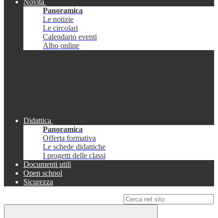
Novità
Panoramica
Le notizie
Le circolari
Calendario eventi
Albo online
Didattica
Panoramica
Offerta formativa
Le schede didattiche
I progetti delle classi
Documenti utili
Open school
Sicurezza
Campo di ricerca per le pagine del sito