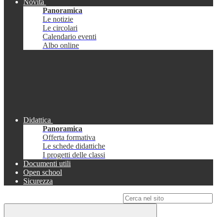
Novità
Panoramica
Le notizie
Le circolari
Calendario eventi
Albo online
Didattica
Panoramica
Offerta formativa
Le schede didattiche
I progetti delle classi
Documenti utili
Open school
Sicurezza
Campo di ricerca per le pagine del sito