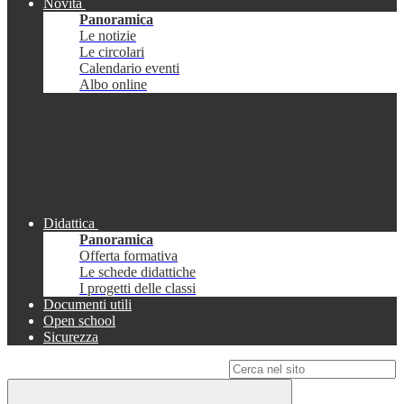
Novità
Panoramica
Le notizie
Le circolari
Calendario eventi
Albo online
Didattica
Panoramica
Offerta formativa
Le schede didattiche
I progetti delle classi
Documenti utili
Open school
Sicurezza
Campo di ricerca per le pagine del sito