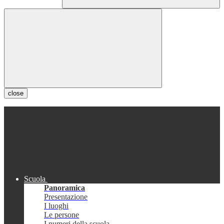
close
Scuola
Panoramica
Presentazione
I luoghi
Le persone
I numeri della scuola