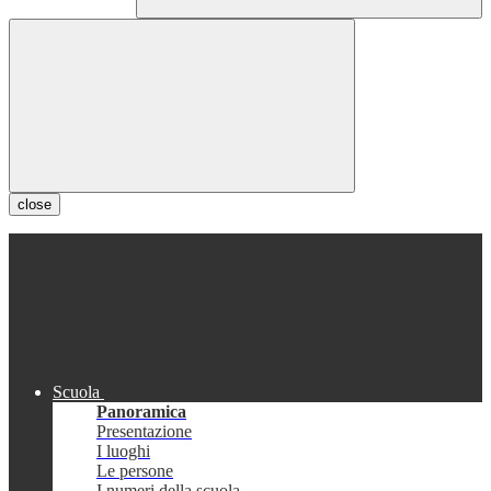
close
Scuola
Panoramica
Presentazione
I luoghi
Le persone
I numeri della scuola