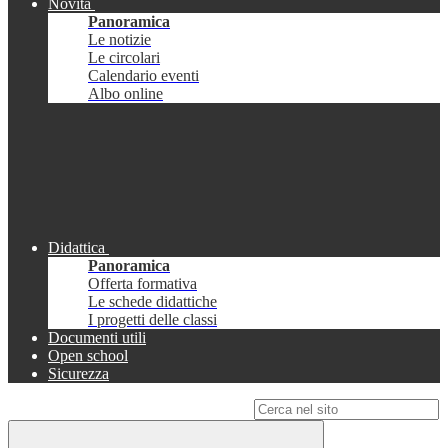
Novità
Panoramica
Le notizie
Le circolari
Calendario eventi
Albo online
Didattica
Panoramica
Offerta formativa
Le schede didattiche
I progetti delle classi
Documenti utili
Open school
Sicurezza
Campo di ricerca per le pagine del sito