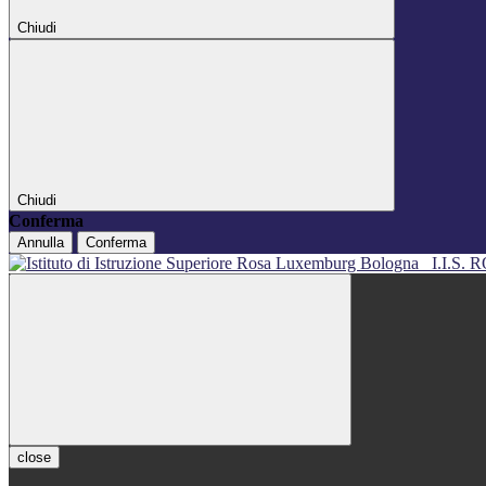
Chiudi
Chiudi
Conferma
Annulla
Conferma
I.I.S
close