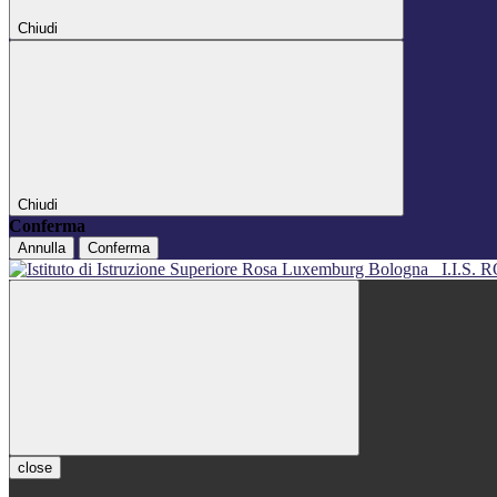
Chiudi
Chiudi
Conferma
Annulla
Conferma
I.I.S
close