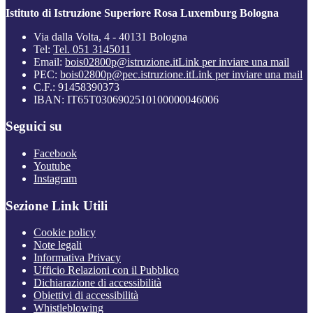
Istituto di Istruzione Superiore Rosa Luxemburg Bologna
Via dalla Volta, 4 - 40131 Bologna
Tel:
Tel. 051 3145011
Email:
bois02800p@istruzione.it
Link per inviare una mail
PEC:
bois02800p@pec.istruzione.it
Link per inviare una mail
C.F.: 91458390373
IBAN: IT65T0306902510100000046006
Seguici su
Facebook
Youtube
Instagram
Sezione Link Utili
Cookie policy
Note legali
Informativa Privacy
Ufficio Relazioni con il Pubblico
Dichiarazione di accessibilità
Obiettivi di accessibilità
Whistleblowing