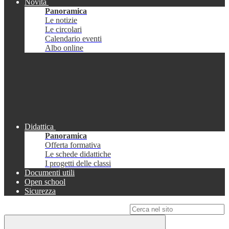
Novità
Panoramica
Le notizie
Le circolari
Calendario eventi
Albo online
Didattica
Panoramica
Offerta formativa
Le schede didattiche
I progetti delle classi
Documenti utili
Open school
Sicurezza
Campo di ricerca per le pagine del sito