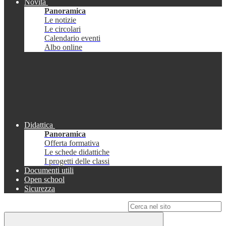
Novità
Panoramica
Le notizie
Le circolari
Calendario eventi
Albo online
Didattica
Panoramica
Offerta formativa
Le schede didattiche
I progetti delle classi
Documenti utili
Open school
Sicurezza
Campo di ricerca per le pagine del sito