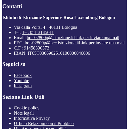
Contatti
Istituto di Istruzione Superiore Rosa Luxemburg Bologna
Via dalla Volta, 4 - 40131 Bologna
Tel:
Tel. 051 3145011
Email:
bois02800p@istruzione.it
Link per inviare una mail
PEC:
bois02800p@pec.istruzione.it
Link per inviare una mail
C.F.: 91458390373
IBAN: IT65T0306902510100000046006
Seguici su
Facebook
Youtube
Instagram
Sezione Link Utili
Cookie policy
Note legali
Informativa Privacy
Ufficio Relazioni con il Pubblico
Dichiarazione di accessibilità