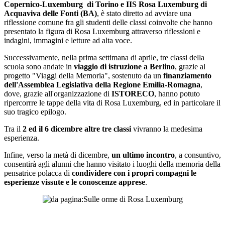
Copernico-Luxemburg di Torino e IIS Rosa Luxemburg di
Acquaviva delle Fonti (BA)
, è stato diretto ad avviare una
riflessione comune fra gli studenti delle classi coinvolte che hanno
presentato la figura di Rosa Luxemburg attraverso riflessioni e
indagini, immagini e letture ad alta voce.
Successivamente, nella prima settimana di aprile, tre classi della
scuola sono andate in
viaggio di istruzione a Berlino
, grazie al
progetto "Viaggi della Memoria", sostenuto da un
finanziamento
dell'Assemblea Legislativa della Regione Emilia-Romagna
,
dove, grazie all'organizzazione di
ISTORECO
, hanno potuto
ripercorrre le tappe della vita di Rosa Luxemburg, ed in particolare il
suo tragico epilogo.
Tra il
2 ed il 6 dicembre
altre tre classi
vivranno la medesima
esperienza.
Infine, verso la metà di dicembre,
un ultimo incontro
, a consuntivo,
consentirà agli alunni che hanno visitato i luoghi della memoria della
pensatrice polacca di
condividere con i propri compagni le
esperienze vissute e le conoscenze apprese
.