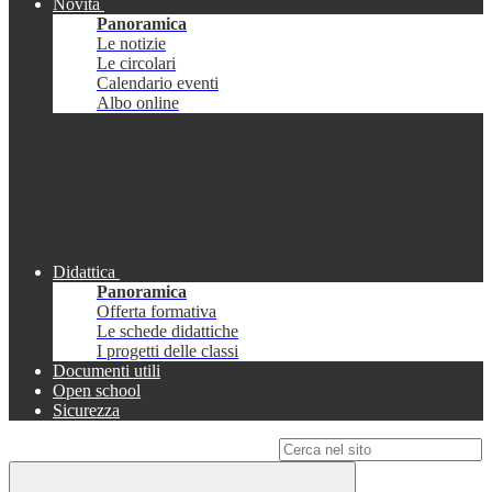
Novità
Panoramica
Le notizie
Le circolari
Calendario eventi
Albo online
Didattica
Panoramica
Offerta formativa
Le schede didattiche
I progetti delle classi
Documenti utili
Open school
Sicurezza
Campo di ricerca per le pagine del sito