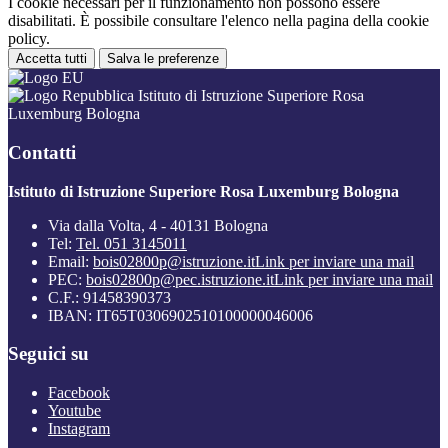
I cookie necessari per il funzionamento non possono essere
disabilitati. È possibile consultare l'elenco nella pagina della cookie
policy.
Accetta tutti
Salva le preferenze
Istituto di Istruzione Superiore Rosa
Luxemburg Bologna
Contatti
Istituto di Istruzione Superiore Rosa Luxemburg Bologna
Via dalla Volta, 4 - 40131 Bologna
Tel:
Tel. 051 3145011
Email:
bois02800p@istruzione.it
Link per inviare una mail
PEC:
bois02800p@pec.istruzione.it
Link per inviare una mail
C.F.: 91458390373
IBAN: IT65T0306902510100000046006
Seguici su
Facebook
Youtube
Instagram