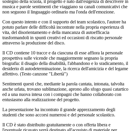
sostegno della scuola, il progetto è nato dall'esigenza di descrivere in
musica e parole sentimenti che viaggiano su canali comunicativi che
non seguono il linguaggio ordinario ma l'onda dell'emozione.
Con questo intento e con il supporto del team scolastico, l'autore ha
potuto parlare delle difficoltà incontrate nella propria esperienza di
vita, del disorientamento e della mancanza di autoefficacia
trasformandoli in spunti creativi ed occasioni di riscatto personale
attraverso la produzione del disco.
Il CD contiene 10 tracce e da ciascuna di esse affiora la personale
prospettiva sulle vicende che maggiormente segnano la propria
biografia: il disagio della disabilità, l'abbandono e lo sradicamento, il
desiderio di autodeterminazione, la ricerca dell'amicizia e del legame
affettivo. (Testo canzone "Libertà")
Sentimenti questi che, mediante la parola cantata, intonata, talvolta
anche urlata, trovano sublimazione, aprono allo sfogo quasi catartico
ed a una nuova intesa con i compagni che hanno collaborato con
entusiasmo alla realizzazione del progetto.
La presentazione ha incontrato il grande apprezzamento degli
studenti che sono accorsi numerosi e del personale scolastico.
Il CD è stato distribuito gratuitamente o con offerta libera e
l'eventuale ricavato verrà destinato all'acquisto di materiale per