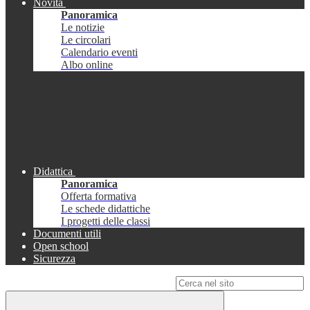
Novità
Panoramica
Le notizie
Le circolari
Calendario eventi
Albo online
Didattica
Panoramica
Offerta formativa
Le schede didattiche
I progetti delle classi
Documenti utili
Open school
Sicurezza
Campo di ricerca per le pagine del sito