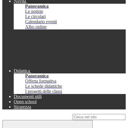
Novità
Panoramica
Le notizie
Le circolari
Calendario eventi
Albo online
Didattica
Panoramica
Offerta formativa
Le schede didattiche
I progetti delle classi
Documenti utili
Open school
Sicurezza
Campo di ricerca per le pagine del sito