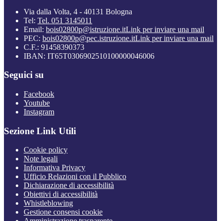
Via dalla Volta, 4 - 40131 Bologna
Tel:
Tel. 051 3145011
Email:
bois02800p@istruzione.it
Link per inviare una mail
PEC:
bois02800p@pec.istruzione.it
Link per inviare una mail
C.F.: 91458390373
IBAN: IT65T0306902510100000046006
Seguici su
Facebook
Youtube
Instagram
Sezione Link Utili
Cookie policy
Note legali
Informativa Privacy
Ufficio Relazioni con il Pubblico
Dichiarazione di accessibilità
Obiettivi di accessibilità
Whistleblowing
Gestione consensi cookie
Amministrazione trasparente