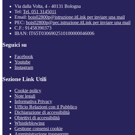
Via dalla Volta, 4 - 40131 Bologna
Tel:
Tel. 051 3145011
Email:
bois02800p@istruzione.it
Link per inviare una mail
PEC:
bois02800p@pec.istruzione.it
Link per inviare una mail
C.F.: 91458390373
IBAN: IT65T0306902510100000046006
Seguici su
Facebook
Youtube
Instagram
Sezione Link Utili
Cookie policy
Note legali
Informativa Privacy
Ufficio Relazioni con il Pubblico
Dichiarazione di accessibilità
Obiettivi di accessibilità
Whistleblowing
Gestione consensi cookie
Amministrazione trasparente