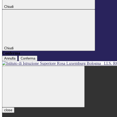
Chiudi
Chiudi
Conferma
Annulla
Conferma
I.I.S
close