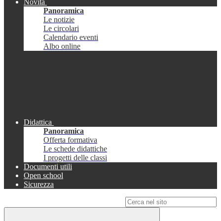
Novità
Panoramica
Le notizie
Le circolari
Calendario eventi
Albo online
Didattica
Panoramica
Offerta formativa
Le schede didattiche
I progetti delle classi
Documenti utili
Open school
Sicurezza
Campo di ricerca per le pagine del sito