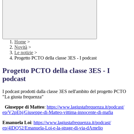
Home
>
Novità
>
Le notizie
>
Progetto PCTO della classe 3ES - I podcast
Progetto PCTO della classe 3ES - I
podcast
I podcast prodotti dalla classe 3ES nell'ambito del progetto PCTO
"La giusta frequenza"
Giuseppe di Matteo
:
https://www.
lagiustafrequenza.it/podcast/
ep/V2pEbj/Giuseppe-di-Matteo-
vittima-innocente-di-mafia
Emanuela Loi
:
https://www.
lagiustafrequenza.it/podcast/
ep/4lDQ52/Emanuela-Loi-e-la-
strage-di-via-dAmelio