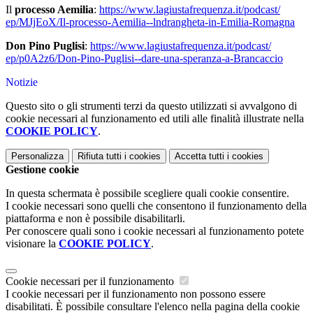
Il
processo Aemilia
:
https://www.
lagiustafrequenza.it/podcast/
ep/MJjEoX/Il-processo-Aemilia-
-lndrangheta-in-Emilia-Romagna
Don Pino Puglisi
:
https://www.
lagiustafrequenza.it/podcast/
ep/p0A2z6/Don-Pino-Puglisi--
dare-una-speranza-a-Brancaccio
Notizie
Questo sito o gli strumenti terzi da questo utilizzati si avvalgono di
cookie necessari al funzionamento ed utili alle finalità illustrate nella
COOKIE POLICY
.
Personalizza
Rifiuta tutti
i cookies
Accetta tutti
i cookies
Gestione cookie
In questa schermata è possibile scegliere quali cookie consentire.
I cookie necessari sono quelli che consentono il funzionamento della
piattaforma e non è possibile disabilitarli.
Per conoscere quali sono i cookie necessari al funzionamento potete
visionare la
COOKIE POLICY
.
Cookie necessari per il funzionamento
I cookie necessari per il funzionamento non possono essere
disabilitati. È possibile consultare l'elenco nella pagina della cookie