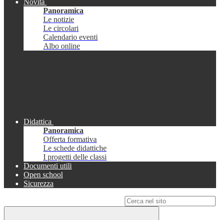
Novità
Panoramica
Le notizie
Le circolari
Calendario eventi
Albo online
Didattica
Panoramica
Offerta formativa
Le schede didattiche
I progetti delle classi
Documenti utili
Open school
Sicurezza
Campo di ricerca per le pagine del sito