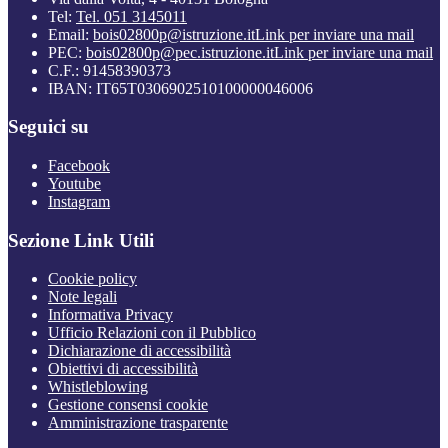
Tel:
Tel. 051 3145011
Email:
bois02800p@istruzione.it
Link per inviare una mail
PEC:
bois02800p@pec.istruzione.it
Link per inviare una mail
C.F.: 91458390373
IBAN: IT65T0306902510100000046006
Seguici su
Facebook
Youtube
Instagram
Sezione Link Utili
Cookie policy
Note legali
Informativa Privacy
Ufficio Relazioni con il Pubblico
Dichiarazione di accessibilità
Obiettivi di accessibilità
Whistleblowing
Gestione consensi cookie
Amministrazione trasparente