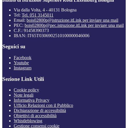
Istituto di Istruzione Superiore Rosa Luxemburg Bologna
Via dalla Volta, 4 - 40131 Bologna
Tel:
Tel. 051 3145011
Email:
bois02800p@istruzione.it
Link per inviare una mail
PEC:
bois02800p@pec.istruzione.it
Link per inviare una mail
C.F.: 91458390373
IBAN: IT65T0306902510100000046006
Seguici su
Facebook
Youtube
Instagram
Sezione Link Utili
Cookie policy
Note legali
Informativa Privacy
Ufficio Relazioni con il Pubblico
Dichiarazione di accessibilità
Obiettivi di accessibilità
Whistleblowing
Gestione consensi cookie