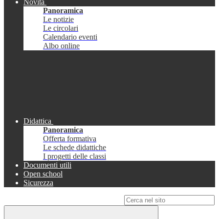
Novità
Panoramica
Le notizie
Le circolari
Calendario eventi
Albo online
Didattica
Panoramica
Offerta formativa
Le schede didattiche
I progetti delle classi
Documenti utili
Open school
Sicurezza
Campo di ricerca per le pagine del sito