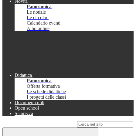
Novità
Panoramica
Le notizie
Le circolari
Calendario eventi
Albo online
Didattica
Panoramica
Offerta formativa
Le schede didattiche
I progetti delle classi
Documenti utili
Open school
Sicurezza
Campo di ricerca per le pagine del sito