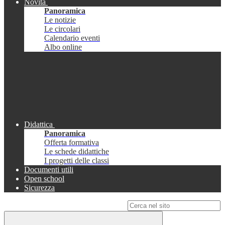
Novità
Panoramica
Le notizie
Le circolari
Calendario eventi
Albo online
Didattica
Panoramica
Offerta formativa
Le schede didattiche
I progetti delle classi
Documenti utili
Open school
Sicurezza
Campo di ricerca per le pagine del sito