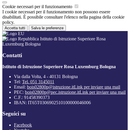
Cookie necessari per il funzionamento
I cookie necessari per il funzionamento non possono essere
disabilitati. È possibile consultare l'elenco nella pagina della cookie
policy.
Accetta tutti
Salva le preferenze
Istituto di Istruzione Superiore Rosa
Luxemburg Bologna
Contatti
Istituto di Istruzione Superiore Rosa Luxemburg Bologna
Via dalla Volta, 4 - 40131 Bologna
Tel:
Tel. 051 3145011
Email:
bois02800p@istruzione.it
Link per inviare una mail
PEC:
bois02800p@pec.istruzione.it
Link per inviare una mail
C.F.: 91458390373
IBAN: IT65T0306902510100000046006
Seguici su
Facebook