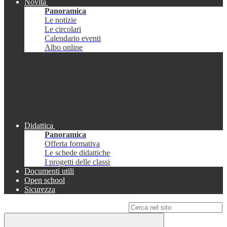
Novità
Panoramica
Le notizie
Le circolari
Calendario eventi
Albo online
Didattica
Panoramica
Offerta formativa
Le schede didattiche
I progetti delle classi
Documenti utili
Open school
Sicurezza
Campo di ricerca per le pagine del sito