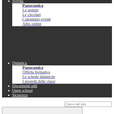
Novità
Panoramica
Le notizie
Le circolari
Calendario eventi
Albo online
Didattica
Panoramica
Offerta formativa
Le schede didattiche
I progetti delle classi
Documenti utili
Open school
Sicurezza
Campo di ricerca per le pagine del sito